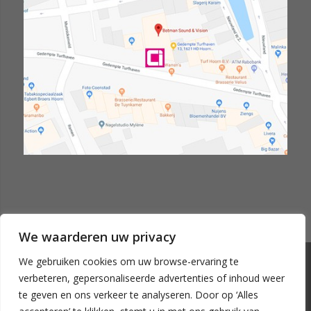
We waarderen uw privacy
We gebruiken cookies om uw browse-ervaring te
© Copyright - Custom-install.nl
verbeteren, gepersonaliseerde advertenties of inhoud weer
Home
Contact
te geven en ons verkeer te analyseren. Door op ‘Alles
Over Custom-install