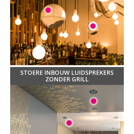
1
2
3
4
5
6
STOERE INBOUW LUIDSPREKERS
ZONDER GRILL
1
2