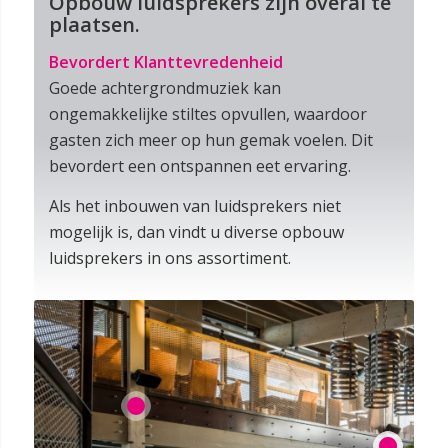
Opbouw luidsprekers zijn overal te
plaatsen.
Bevordert Klanttevredenheid
Goede achtergrondmuziek kan
ongemakkelijke stiltes opvullen, waardoor
gasten zich meer op hun gemak voelen. Dit
bevordert een ontspannen eet ervaring.
Als het inbouwen van luidsprekers niet
mogelijk is, dan vindt u diverse opbouw
luidsprekers in ons assortiment.
1
2
3
4