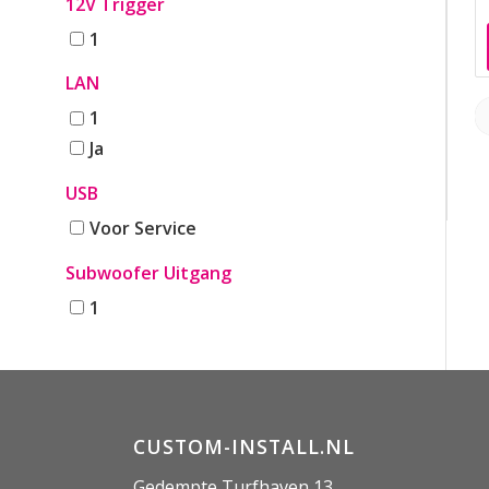
12V Trigger
1
LAN
1
Ja
USB
Voor Service
Subwoofer Uitgang
1
CUSTOM-INSTALL.NL
Gedempte Turfhaven 13