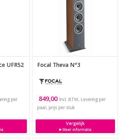
nce UFR52
Focal Theva N°3
849,00
ering per
Incl. BTW, Levering per
paar, prijs per stuk
Vergelijk
ie
Meer informatie