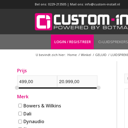
Bel ons: 0229-213505 | Mail ons:
info@custom-install.nl
LOGIN / REGISTREER
Ci-LUIDSPREKERS
U bevindt zich hier:
Home
/
Winkel
/
GELUID
/
LUIDSPREK
Prijs
Merk
Bowers & Wilkins
Dali
Dynaudio