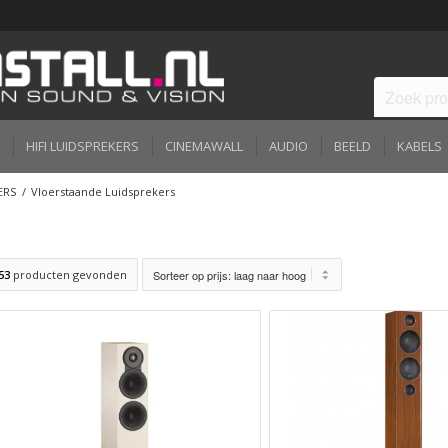
HIFI LUIDSPREKERS
CINEMAWALL
AUDIO
BEELD
KABELS
ERS
/
Vloerstaande Luidsprekers
53
producten gevonden