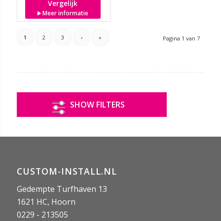
Vergelijk
Meer informatie
1
2
3
›
»
Pagina 1 van 7
SHOW FILTERS
CUSTOM-INSTALL.NL
Gedempte Turfhaven 13
1621 HC, Hoorn
0229 - 213505