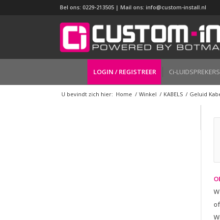
Bel ons: 0229-213505 | Mail ons:
info@custom-install.nl
LOGIN / REGISTREER
Ci-LUIDSPREKERS
U bevindt zich hier:
Home
/
Winkel
/
KABELS
/
Geluid Kab
OE
Wa
of
W