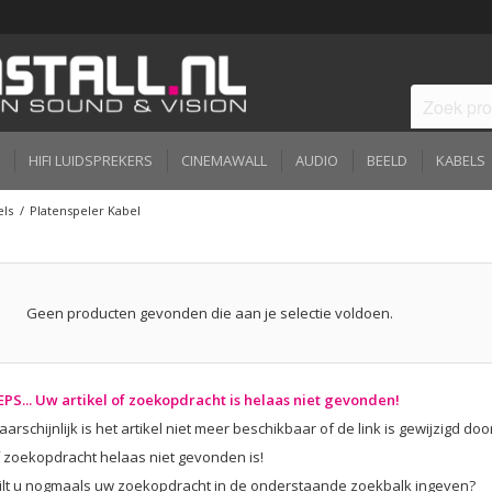
HIFI LUIDSPREKERS
CINEMAWALL
AUDIO
BEELD
KABELS
els
/
Platenspeler Kabel
Geen producten gevonden die aan je selectie voldoen.
PS... Uw artikel of zoekopdracht is helaas niet gevonden!
arschijnlijk is het artikel niet meer beschikbaar of de link is gewijzigd do
 zoekopdracht helaas niet gevonden is!
ilt u nogmaals uw zoekopdracht in de onderstaande zoekbalk ingeven?