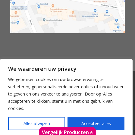
We waarderen uw privacy
We gebruiken cookies om uw browse-ervaring te
© Copyright - Custom-install.nl
verbeteren, gepersonaliseerde advertenties of inhoud weer
Home
Contact
te geven en ons verkeer te analyseren. Door op ‘Alles
Over Custom-install
accepteren’ te klikken, stemt u in met ons gebruik van
Klantenservice
cookies.
Service
FAQ
Privacyverklaring
Alles afwijzen
Accepteer alles
Algemene Voorwaarden
Vergelijk Producten